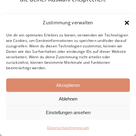
Zustimmung verwalten
Um dir ein optimales Erlebnis zu bieten, verwenden wir Technologien
wie Cookies, um Geräteinformationen zu speichern und/oder darauf
zuzugreifen. Wenn du diesen Technologien zustimmst, können wir
Daten wie das Surfverhalten oder eindeutige IDs auf dieser Website
Salzraum Stuttgart | Eine Marke der ATX-Training GmbH |
verarbeiten. Wenn du deine Zustimmung nicht erteilst oder
Impressum
|
Datenschutz
|
AGB
zurückziehst, können bestimmte Merkmale und Funktionen
beeinträchtigt werden.
Facebook
Instagram
Akzeptieren
Ablehnen
Einstellungen ansehen
Datenschutz
Impressum