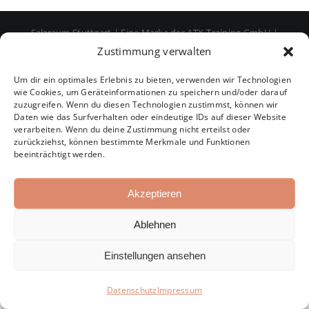
Salzraum Stuttgart | Eine Marke der ATX-Training GmbH |
Impressum
|
Datenschutz
|
AGB
Zustimmung verwalten
Um dir ein optimales Erlebnis zu bieten, verwenden wir Technologien
Facebook
Instagram
wie Cookies, um Geräteinformationen zu speichern und/oder darauf
zuzugreifen. Wenn du diesen Technologien zustimmst, können wir
Daten wie das Surfverhalten oder eindeutige IDs auf dieser Website
verarbeiten. Wenn du deine Zustimmung nicht erteilst oder
zurückziehst, können bestimmte Merkmale und Funktionen
beeinträchtigt werden.
Akzeptieren
Ablehnen
Einstellungen ansehen
Datenschutz
Impressum